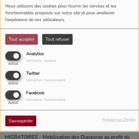
Nous utilisons des cookies pour fournir les services et les
fonctionnalités proposés sur notre site et pour améliorer
l'expérience de nos utilisateurs.
Tout accepter
Tout refuser
Analytics
Utilisation: Analyse
Activé
Twitter
Utilisation: Fonctionnalité
Activé
Facebook
07 JUILLET 2026
Utilisation: Fonctionnalité
Activé
3éme Atelier régional du CRPM 2 - Conakry République
de Guinée du 1 er au 3 juillet 2026
Propulsé par Orejime
Sauvegarder
COOPÉRATION RÉGIONALE DES POLITIQUES
MIGRATOIRES - Mobilisation des Diasporas au profit du