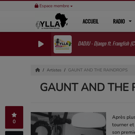
Espace membre
ACCUEIL
RADIO
DADJU - Django ft. Franglish (Cl
Artistes
GAUNT AND THE RAINDROPS
GAUNT AND THE 
Après plus
0
tourner et
son premie