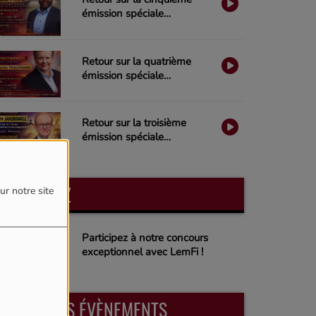
émission spéciale
Municipales 2026 sur Radio
Ylla
Retour sur la quatrième
émission spéciale
Municipales 2026 sur Radio
Ylla
Retour sur la troisième
émission spéciale
Municipales 2026 sur Radio
Ylla
PARTICIPEZ
ur notre site
Participez à notre concours
exceptionnel avec LemFi !
PROCHAINS ÉVÈNEMENTS