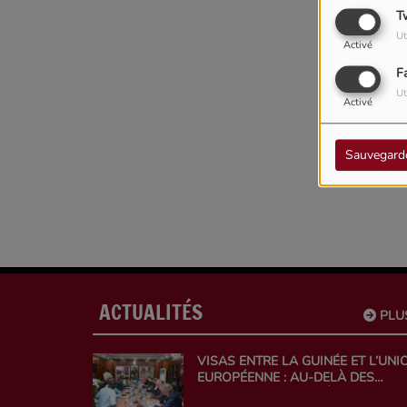
T
Ut
Activé
F
Ut
Activé
Sauvegard
ACTUALITÉS
PLU
VISAS ENTRE LA GUINÉE ET L’UNI
EUROPÉENNE : AU-DELÀ DES
RESTRICTIONS, UN DÉFI