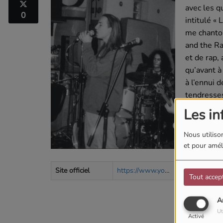
avec les qu
0
intitulé «
me chanton
and the Ra
et de rap,
qu’avant à
à l’ennui d
tendresses
d’un voyag
Les in
crachin to
Nous utilison
et pour améli
Site officiel
https://www.youtube.com/@gaunt.and.the.raindrops/featured
Tout accep
A
Ut
Activé